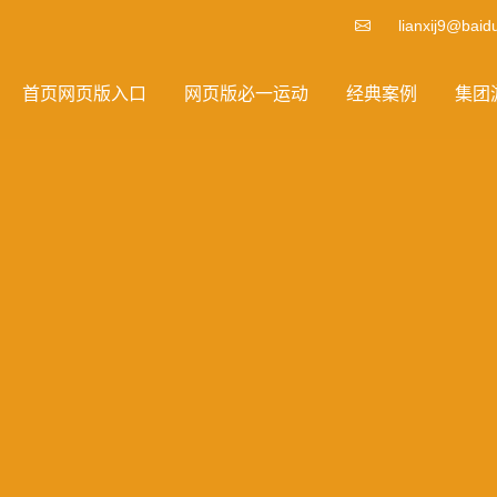
lianxij9@baid
首页网页版入口
网页版必一运动
经典案例
集团