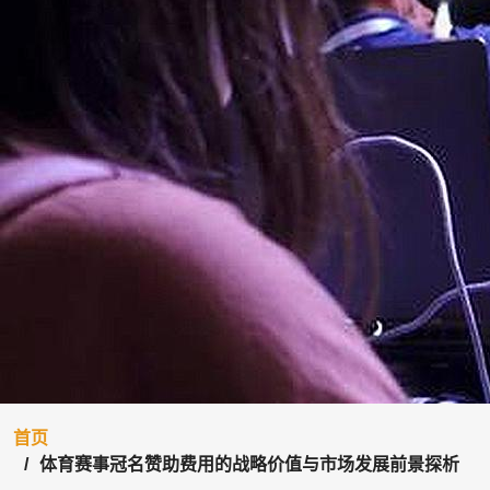
首页
体育赛事冠名赞助费用的战略价值与市场发展前景探析