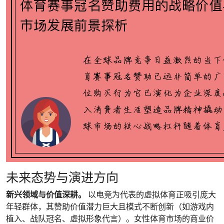
未来态势与演进方向
新兴领域与价值深耕。
以电竞为代表的虚拟体育正吸引庞大
年轻群体，其赞助价值潜力巨大且模式不断创新（如游戏内
植入、战队冠名、虚拟形象代言）。女性体育市场的商业价