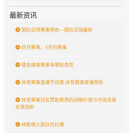
最新资讯
国际足球赛事预告—国际足球最新
四月赛事、4月份赛事
健身健美赛事有哪些类型
体育赛事直播节目表,体育赛事直播预告
体育赛事冠名赞助费用的战略价值与市场发展
前景探析
休斯顿火箭队的比赛