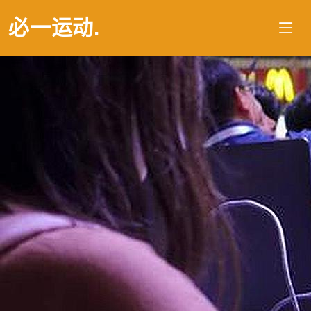
必一运动
.