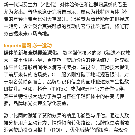
新一代消费主力（Z世代）对体验价值和社群归属感的看重
尤为突出。普华永道研究报告显示，愿意为独特体育体验付
费的年轻消费者比例大幅攀升。冠名赞助商若能精准把握这
一趋势，设计契合其兴趣点的互动内容与社群运营，将能有
效占据未来市场高地。
bsports官网 必一运动
媒体革新与全球覆盖深化。
数字媒体技术的突飞猛进不仅放
大了赛事传播声量，更重塑了赞助价值的评估维度。社交媒
体平台让精彩瞬间得以病毒式传播，短视频、直播技术提供
了前所未有的临场感，OTT服务则打破了地域观看限制。对
于冠名赞助商而言，品牌标识和信息的全球触达效率呈指数
级提升。例如，抖音（TikTok）成为欧洲杯官方合作伙伴，
其平台特性极大助力了赛事内容在年轻群体中的裂变式传
播，品牌曝光实现全球化覆盖。
数字化同时赋能了赞助效果的精量化衡量与评估。通过大数
据分析用户互动行为、情感倾向转化路径，品牌能更清晰地
洞察赞助投资回报率（ROI），优化后续营销策略，实现价