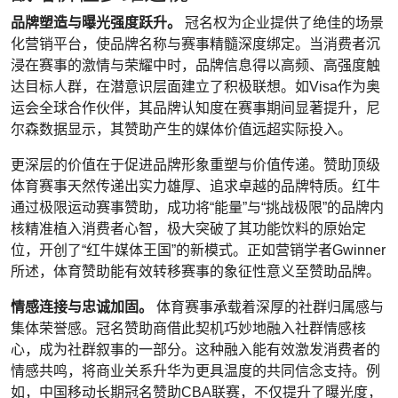
品牌塑造与曝光强度跃升。
冠名权为企业提供了绝佳的场景
化营销平台，使品牌名称与赛事精髓深度绑定。当消费者沉
浸在赛事的激情与荣耀中时，品牌信息得以高频、高强度触
达目标人群，在潜意识层面建立了积极联想。如Visa作为奥
运会全球合作伙伴，其品牌认知度在赛事期间显著提升，尼
尔森数据显示，其赞助产生的媒体价值远超实际投入。
更深层的价值在于促进品牌形象重塑与价值传递。赞助顶级
体育赛事天然传递出实力雄厚、追求卓越的品牌特质。红牛
通过极限运动赛事赞助，成功将“能量”与“挑战极限”的品牌内
核精准植入消费者心智，极大突破了其功能饮料的原始定
位，开创了“红牛媒体王国”的新模式。正如营销学者Gwinner
所述，体育赞助能有效转移赛事的象征性意义至赞助品牌。
情感连接与忠诚加固。
体育赛事承载着深厚的社群归属感与
集体荣誉感。冠名赞助商借此契机巧妙地融入社群情感核
心，成为社群叙事的一部分。这种融入能有效激发消费者的
情感共鸣，将商业关系升华为更具温度的共同信念支持。例
如，中国移动长期冠名赞助CBA联赛，不仅提升了曝光度，