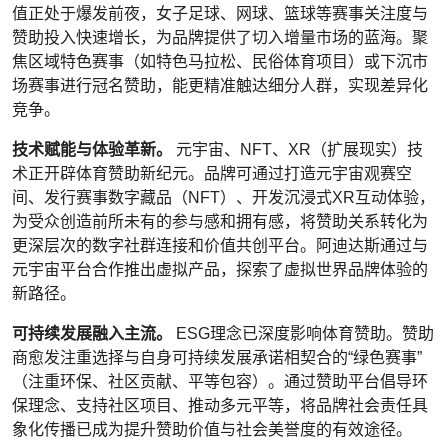
值正处于爆发前夜，女子足球、网球、篮球等赛事关注度与
赞助投入快速增长，为品牌提供了切入增量市场的蓝海。聚
焦区域特色赛事（如特色马拉松、民俗体育项目）或下沉市
场赛事进行冠名赞助，能更精准触达细分人群，实现差异化
竞争。
技术赋能与体验革新。
元宇宙、NFT、XR（扩展现实）技
术正开辟体育赞助新纪元。品牌可通过打造元宇宙观赛空
间、发行赛事数字藏品（NFT）、开发沉浸式XR互动体验，
为受众创造前所未有的参与感和拥有感，将赞助关系转化为
更深层次的数字社群连接和价值共创平台。阿迪达斯通过与
元宇宙平台合作推出虚拟产品，探索了虚拟世界品牌体验的
新路径。
可持续发展融入主流。
ESG理念已深度影响体育赞助。赞助
商愈发注重选择与自身可持续发展承诺相契合的“绿色赛事”
（注重环保、社区贡献、平等包容）。通过赞助平台倡导环
保理念、支持社区项目、推动多元平等，将品牌社会责任具
象化传播已成为提升赞助价值与社会美誉度的有效途径。